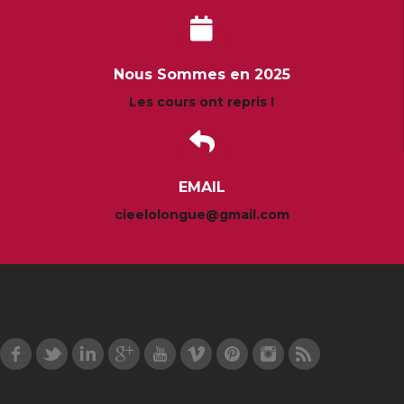
Nous Sommes en 2025
Les cours ont repris !
EMAIL
cieelolongue@gmail.com
Facebook
Twitter
LinkedIn
Google Plus
Youtube
Vimeo
Pinterest
Instagram
RSS