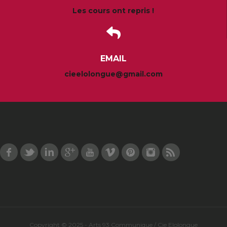
Les cours ont repris !
EMAIL
cieelolongue@gmail.com
Facebook
Twitter
LinkedIn
Google Plus
Youtube
Vimeo
Pinterest
Instagram
RSS
Copyright © 2025 - Arts 93 Communique / Cie Elolongue