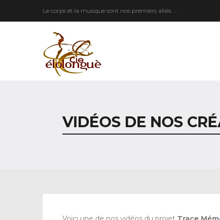
Le corps et la musique sont nos premiers alliés ...
VIDÉOS DE NOS CR
Voici une de nos vidéos du projet
Trace Mémo