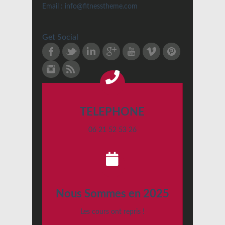
Email : info@fitnesstheme.com
Get Social
Facebook
Twitter
LinkedIn
Google Plus
Youtube
Vimeo
Pinterest
Instagram
RSS
TELEPHONE
06 21 52 53 26
Nous Sommes en 2025
Les cours ont repris !