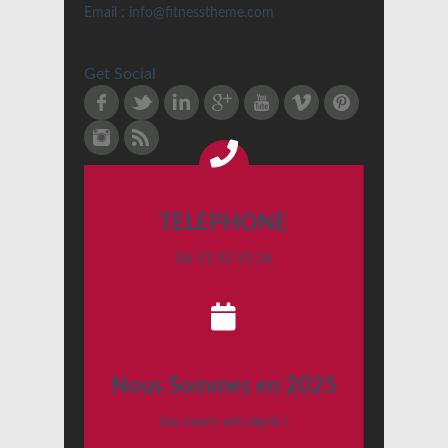
Email : info@fitnesstheme.com
Get Social
Facebook
Twitter
LinkedIn
Google Plus
Youtube
Vimeo
Pinterest
Instagram
RSS
TELEPHONE
06 21 52 53 26
Nous Sommes en 2025
Les cours ont repris !