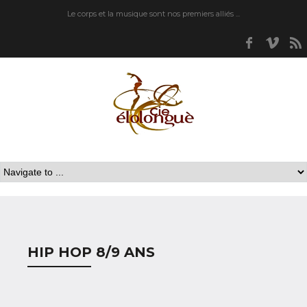
Le corps et la musique sont nos premiers alliés ...
Faceboo
Vim
HIP HOP 8/9 ANS