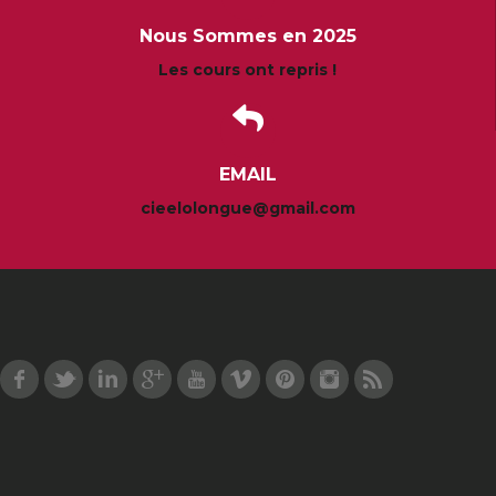
Nous Sommes en 2025
Les cours ont repris !
EMAIL
cieelolongue@gmail.com
Facebook
Twitter
LinkedIn
Google Plus
Youtube
Vimeo
Pinterest
Instagram
RSS