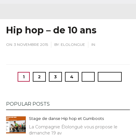
Hip hop – de 10 ans
ON:
3 NOVEMBRE 2015
BY:
ELOLONGUE
IN:
1
2
3
4
›
Last »
POPULAR POSTS
Stage de danse Hip hop et Gumboots
La Compagnie Élolonguè vous propose le
dimanche 19 av