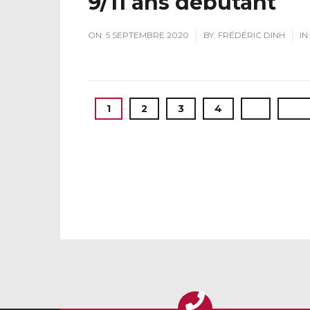
9/11 ans débutant
ON:
5 SEPTEMBRE 2020
BY:
FRÉDÉRIC DINH
IN:
1
2
3
4
›
Last