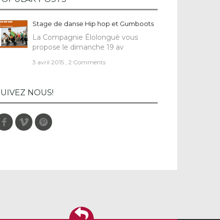
Stage de danse Hip hop et Gumboots
La Compagnie Élolonguè vous
propose le dimanche 19 av
3 avril 2015
,
2 Comments
SUIVEZ NOUS!
Facebook
Vimeo
Pinterest