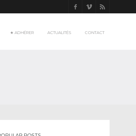
Facebook
Vimeo
RSS
★ ADHÉRER
ACTUALITÉS
CONTACT
POPULAR POSTS