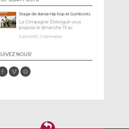
Stage de danse Hip hop et Gumboots
La Compagnie Élolonguè vous
propose le dimanche 19 av
3 avril 2015
,
2 Comments
SUIVEZ NOUS!
Facebook
Vimeo
Pinterest