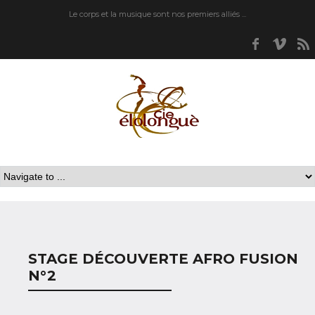
Le corps et la musique sont nos premiers alliés ...
Faceboo
Vim
STAGE DÉCOUVERTE AFRO FUSION
N°2