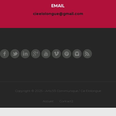
EMAIL
cieelolongue@gmail.com
Facebook
Twitter
LinkedIn
Google Plus
Youtube
Vimeo
Pinterest
Instagram
RSS
Copyright © 2025 - Arts 93 Communique / Cie Elolongue
Accueil
Contact2