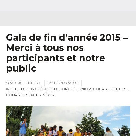
Gala de fin d’année 2015 –
Merci à tous nos
participants et notre
public
ON:
16 JUILLET 2015
BY:
ELOLONGUE
IN:
CIE ELOLONGUÈ
,
CIE ELOLONGUÈ JUNIOR
,
COURS DE FITNESS
,
COURS ET STAGES
,
NEWS