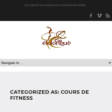
Le corps et la musique sont nos premiers alliés ...
Faceboo
Vim
CATEGORIZED AS: COURS DE
FITNESS