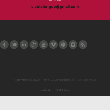
cieelolongue@gmail.com
Facebook
Twitter
LinkedIn
Google Plus
Youtube
Vimeo
Pinterest
Instagram
RSS
Copyright © 2025 - Arts 93 Communique / Cie Elolongue
Accueil
Contact2