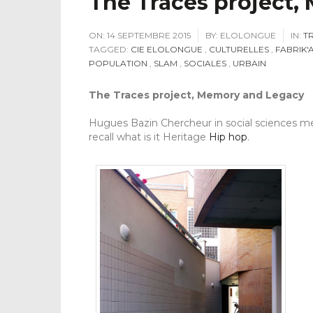
The Traces project
ON:
14 SEPTEMBRE 2015
BY:
ELOLONGUE
IN:
T
TAGGED:
CIE ELOLONGUE
,
CULTURELLES
,
FABRIK'
POPULATION
,
SLAM
,
SOCIALES
,
URBAIN
The
Traces
project
,
Memory
and
Legacy
Hugues Bazin Chercheur
in
social sciences
m
recall
what
is
it
Heritage
Hip hop
.