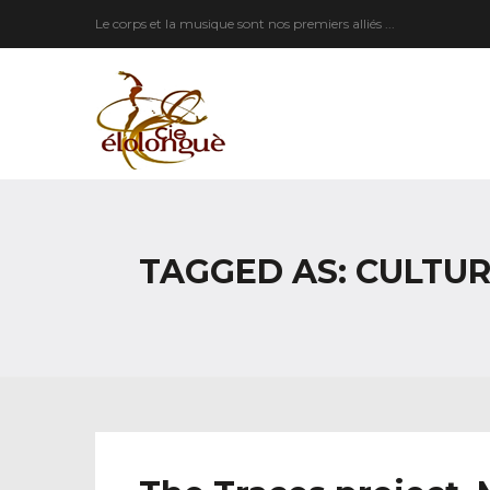
Le corps et la musique sont nos premiers alliés ...
TAGGED AS: CULTU