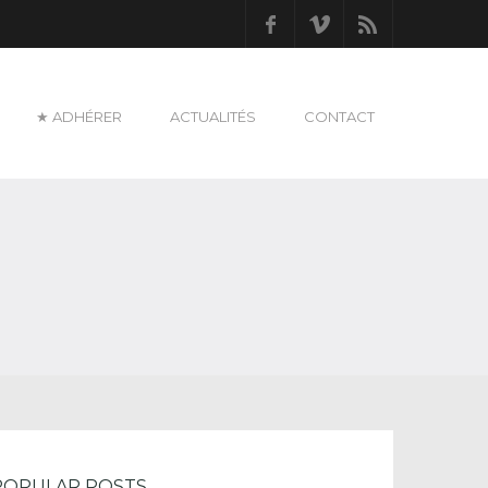
Facebook
Vimeo
RSS
★ ADHÉRER
ACTUALITÉS
CONTACT
POPULAR POSTS