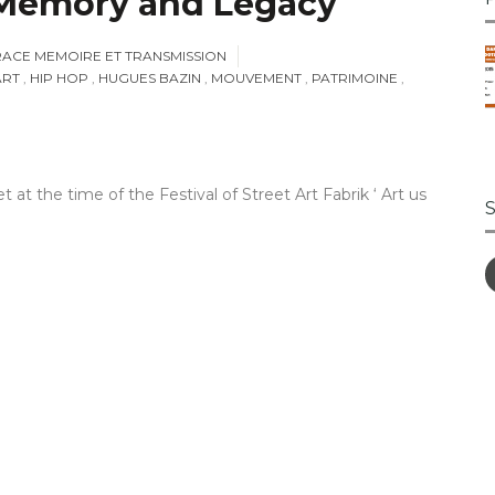
, Memory and Legacy
RACE MEMOIRE ET TRANSMISSION
ART
,
HIP HOP
,
HUGUES BAZIN
,
MOUVEMENT
,
PATRIMOINE
,
et
at the time
of
the
Festival
of
Street
Art Fabrik
‘
Art
us