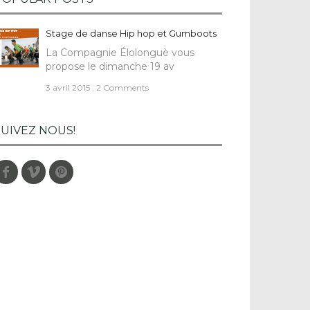
Stage de danse Hip hop et Gumboots
La Compagnie Élolonguè vous
propose le dimanche 19 av
3 avril 2015
,
2 Comments
SUIVEZ NOUS!
Facebook
Vimeo
Pinterest