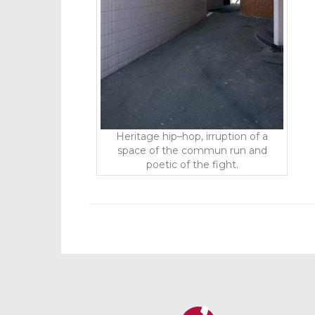
Heritage
hip
–
hop
,
irruption
of
a
space
of
the
commun run
and
poetic
of
the
fight
.