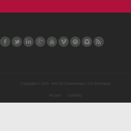
Facebook
Twitter
LinkedIn
Google Plus
Youtube
Vimeo
Pinterest
Instagram
RSS
Copyright © 2025 - Arts 93 Communique / Cie Elolongue
Accueil
Contact2