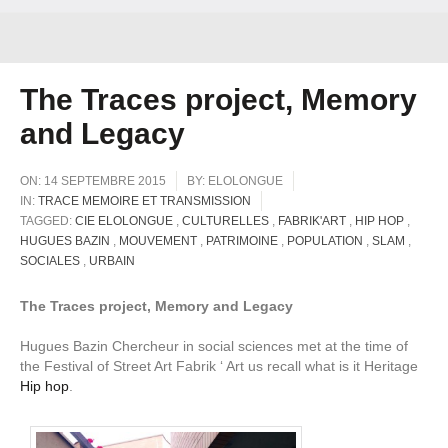
The Traces project, Memory
and Legacy
ON:
14 SEPTEMBRE 2015
BY:
ELOLONGUE
IN:
TRACE MEMOIRE ET TRANSMISSION
TAGGED:
CIE ELOLONGUE
,
CULTURELLES
,
FABRIK'ART
,
HIP HOP
,
HUGUES BAZIN
,
MOUVEMENT
,
PATRIMOINE
,
POPULATION
,
SLAM
,
SOCIALES
,
URBAIN
The
Traces
project
,
Memory
and
Legacy
Hugues Bazin Chercheur
in
social sciences
met
at the time
of
the
Festival
of
Street
Art Fabrik
‘
Art
us
recall
what
is
it
Heritage
Hip hop
.