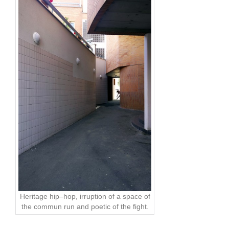
Heritage
hip
–
hop
,
irruption
of
a
space
of
the
commun run
and
poetic
of
the
fight
.