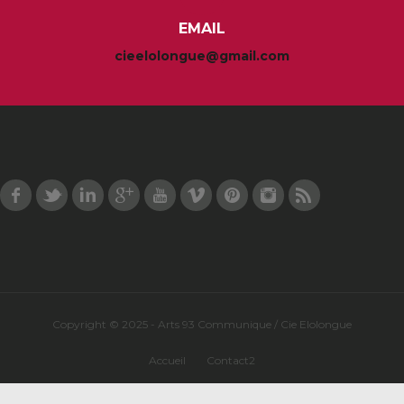
EMAIL
cieelolongue@gmail.com
Facebook
Twitter
LinkedIn
Google Plus
Youtube
Vimeo
Pinterest
Instagram
RSS
Copyright © 2025 - Arts 93 Communique / Cie Elolongue
Accueil
Contact2