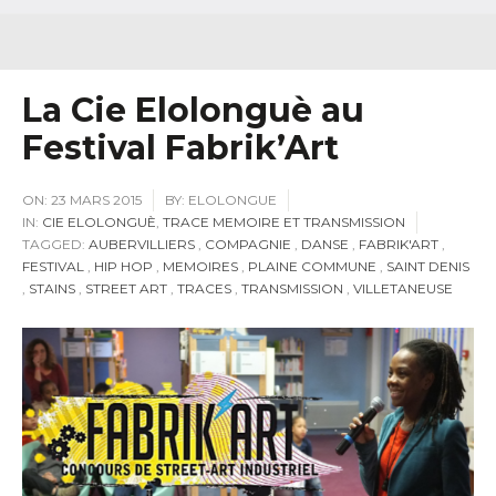
La Cie Elolonguè au
Festival Fabrik’Art
ON:
23 MARS 2015
BY:
ELOLONGUE
IN:
CIE ELOLONGUÈ
,
TRACE MEMOIRE ET TRANSMISSION
TAGGED:
AUBERVILLIERS
,
COMPAGNIE
,
DANSE
,
FABRIK'ART
,
FESTIVAL
,
HIP HOP
,
MEMOIRES
,
PLAINE COMMUNE
,
SAINT DENIS
,
STAINS
,
STREET ART
,
TRACES
,
TRANSMISSION
,
VILLETANEUSE