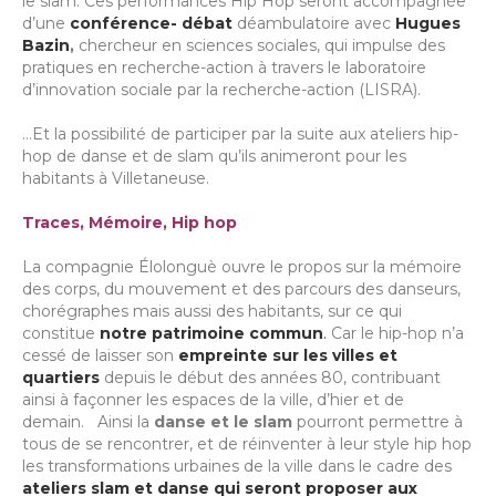
le slam. Ces performances Hip Hop seront accompagnée
d’une
conférence- débat
déambulatoire avec
Hugues
Bazin
,
chercheur en sciences sociales, qui impulse des
pratiques en recherche-action à travers le laboratoire
d’innovation sociale par la recherche-action (LISRA).
…Et la possibilité de participer par la suite aux ateliers hip-
hop de danse et de slam qu’ils animeront pour les
habitants à Villetaneuse.
Traces, Mémoire, Hip hop
La compagnie Élolonguè ouvre le propos sur la mémoire
des corps, du mouvement et des parcours des danseurs,
chorégraphes mais aussi des habitants, sur ce qui
constitue
notre patrimoine commun
.
Car le hip-hop n’a
cessé de laisser son
empreinte sur les villes et
quartiers
depuis le début des années 80, contribuant
ainsi à façonner les espaces de la ville, d’hier et de
demain. Ainsi la
danse et le slam
pourront permettre à
tous de se rencontrer, et de réinventer à leur style hip hop
les transformations urbaines de la ville dans le cadre des
ateliers slam et danse qui seront proposer aux